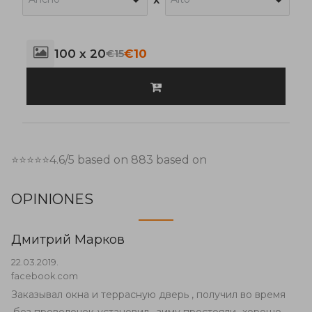
100 x 20
€10
€15
⭐⭐⭐⭐⭐
4.6
/5 based on
883
based on
OPINIONES
Дмитрий Марков
22.03.2019.
facebook.com
Заказывал окна и террасную дверь , получил во время