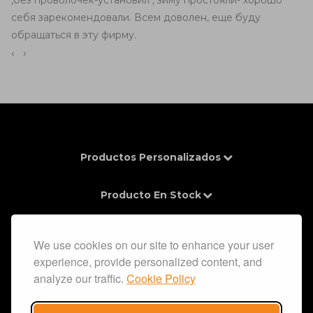
,без проволочек-установил , зиму простояли- хорошо
себя зарекомендовали. Всем доволен, еще буду
обращаться в эту фирму.
‹
›
Productos Personalizados
Producto En Stock
Contactos
We use cookies on our site to enhance your user
experience, provide personalized content, and
Información
analyze our traffic.
Cookie Policy