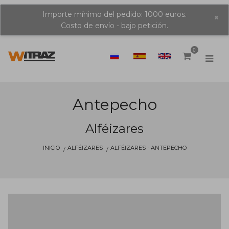
Importe mínimo del pedido: 1000 euros.
×
Costo de envío - bajo petición.
0
Antepecho
Alféizares
INICIO
ALFÉIZARES
ALFÉIZARES - ANTEPECHO