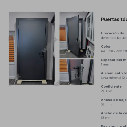
Puertas té
Ubicación de
derecha o izquie
Color
RAL 7016 (con es
Espesor del m
1 mm
Aislamiento t
lana mineral (2 
Coeficiente
2,6 uW
Ancho de hoja
32 mm
Ancho de la ca
63 mm
Resistencia al