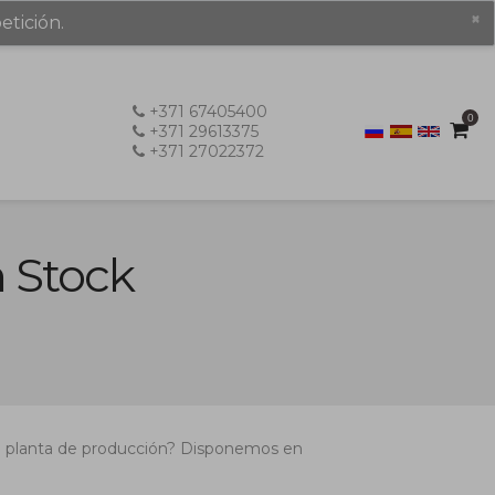
×
etición.
+371 67405400
0
+371 29613375
+371 27022372
n Stock
una planta de producción? Disponemos en