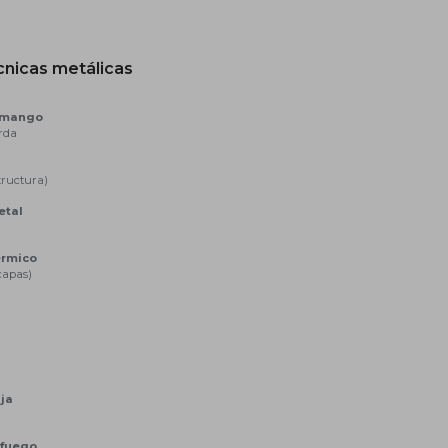
cnicas metálicas
l mango
rda
tructura)
etal
érmico
capas)
ja
 fuego