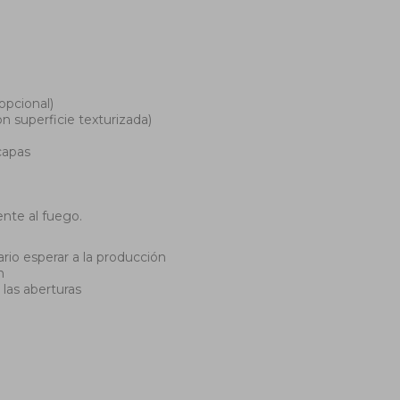
opcional)
n superficie texturizada)
 capas
ente al fuego.
rio esperar a la producción
n
las aberturas