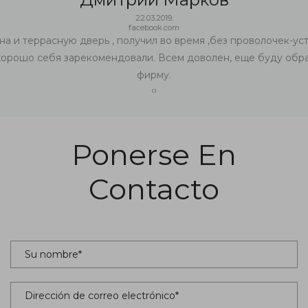
22.03.2019.
facebook.com
на и террасную дверь , получил во время ,без проволочек-уст
хорошо себя зарекомендовали. Всем доволен, еще буду обра
фирму.
‹
›
Ponerse En
Contacto