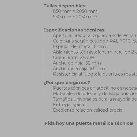
Tallas disponibles:
·
850 mm × 2050 mm
·
950 mm × 2050 mm
Especificaciones técnicas:
·
Apertura: tirador a izquierda o derecha (
·
Color: gris según catálogo RAL 7016 (co
·
Espesor del metal: 1 mm
·
Aislamiento térmico: lana mineral en 2
·
Coeficiente: 2,6 uW
·
Ancho de hoja: 32 mm
·
Ancho de la caja: 63 mm
·
Resistencia al fuego: la puerta es resist
¿Por qué elegirnos?
·
Puertas técnicas en stock: no es necesa
·
Materiales duraderos y de larga duració
·
Tamaños universales para la mayoría de 
·
Entrega rápida
·
Excelente relación calidad-precio
¡Pida hoy una puerta metálica técnica!