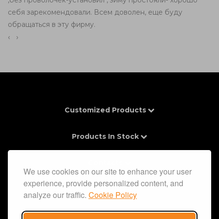
,без проволочек-установил , зиму простояли- хорошо
себя зарекомендовали. Всем доволен, еще буду
обращаться в эту фирму.
‹
›
Customized Products
Products In Stock
Contacts
We use cookies on our site to enhance your user
experience, provide personalized content, and
Information
analyze our traffic.
Cookie Policy