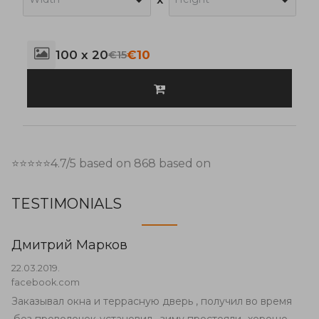
100 x 20
€10
€15
⭐⭐⭐⭐⭐
4.7
/5 based on
868
based on
TESTIMONIALS
Дмитрий Марков
22.03.2019.
facebook.com
Заказывал окна и террасную дверь , получил во время