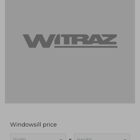
Windowsill price
Width
Height
x