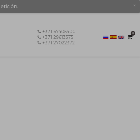
×
etición.
+371 67405400
0
+371 29613375
+371 27022372