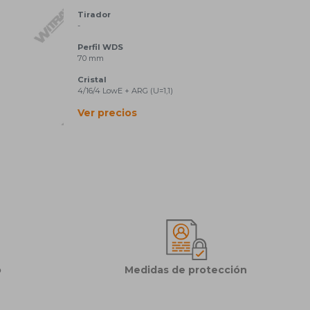
Tirador
-
Perfil
WDS
70 mm
Cristal
4/16/4 LowE + ARG (U=1,1)
Ver precios
o
Medidas de protección