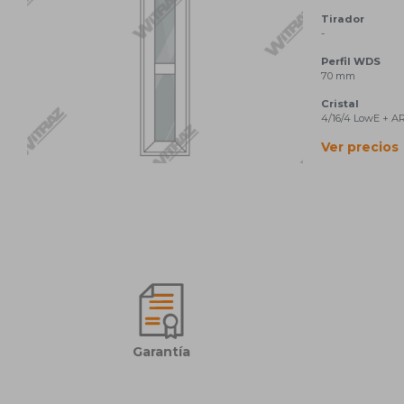
Tirador
¡Anímese y contáctenos hoy mismo!
-
Perfil
WDS
70 mm
Cristal
4/16/4 LowE + AR
Ver precios
Garantía