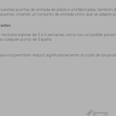
 nuestras puertas de entrada de plástico prefabricadas, también
y puertas, creando un conjunto de entrada único que se adapte 
cadas:
 no necesita esperar de 3 a 4 semanas, como con un pedido person
 a cualquier punto de España.
a nos permiten reducir significativamente el coste de los produ
ro y energéticamente eficiente, así como ventanas de doble acr
n excelente aislamiento térmico y acústico.
les con diferentes combinaciones de vidrio y plástico. Ideales p