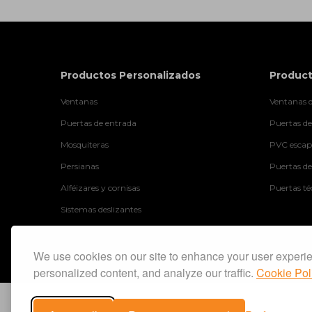
Productos Personalizados
Product
Ventanas
Ventanas d
Puertas de entrada
Puertas de
Mosquiteras
PVC escapa
Persianas
Puertas de
Alféizares y cornisas
Puertas té
Sistemas deslizantes
We use cookies on our site to enhance your user experi
personalized content, and analyze our traffic.
Cookie Pol