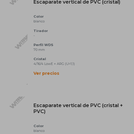
 una excelente solución para un uso
Escaparate vertical de PVC (cristal)
Color
blanco
Tirador
-
al.
Perfil
WDS
70 mm
Cristal
4/16/4 LowE + ARG (U=1,1)
Ver precios
ico.
Escaparate vertical de PVC (cristal +
PVC)
Color
el presupuesto son importantes. Son
blanco