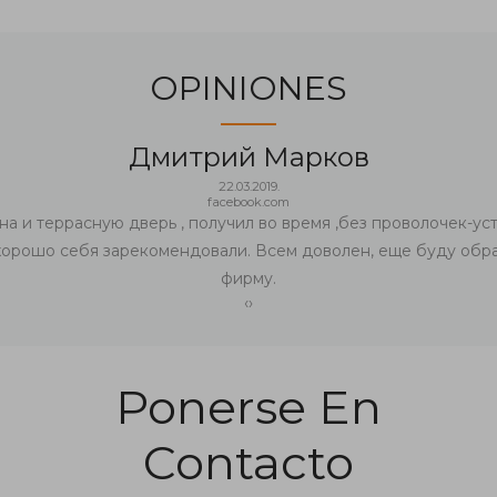
OPINIONES
Дмитрий Марков
22.03.2019.
facebook.com
на и террасную дверь , получил во время ,без проволочек-уст
хорошо себя зарекомендовали. Всем доволен, еще буду обра
фирму.
‹
›
Ponerse En
Contacto