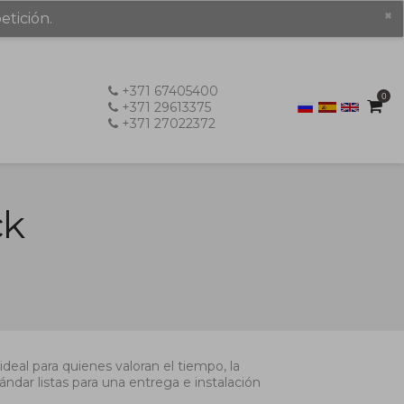
×
etición.
+371 67405400
0
+371 29613375
+371 27022372
ck
ideal para quienes valoran el tiempo, la
ndar listas para una entrega e instalación