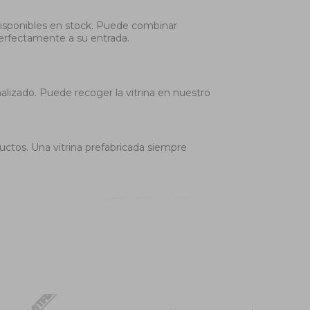
 disponibles en stock. Puede combinar
perfectamente a su entrada.
alizado. Puede recoger la vitrina en nuestro
ctos. Una vitrina prefabricada siempre
istalamiento Lowe + ARG 4/16/4 (U=1,1) con
ara viviendas particulares, locales