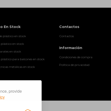
o En Stock
Contactos
e plástico en stock
Contactos
 plástico en stock
Información
rates en stock
Condiciones de compra
 plástico para balcones en stock
Política de privacidad
cnicas metálicas en stock
ence, provide
icy