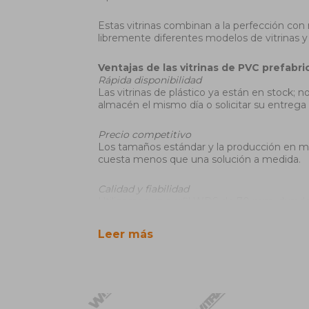
Estas vitrinas combinan a la perfección con
libremente diferentes modelos de vitrinas 
Ventajas de las vitrinas de PVC prefabri
Rápida disponibilidad
Las vitrinas de plástico ya están en stock;
almacén el mismo día o solicitar su entrega
Precio competitivo
Los tamaños estándar y la producción en mas
cuesta menos que una solución a medida.
Calidad y fiabilidad
Utilizamos un perfil WDS de 70 mm, durade
vidrio selectivo y argón. Esto proporciona u
Leer más
Versatilidad
Disponemos de modelos horizontales y vertica
comerciales, ampliaciones y dependencias.
Fácil mantenimiento