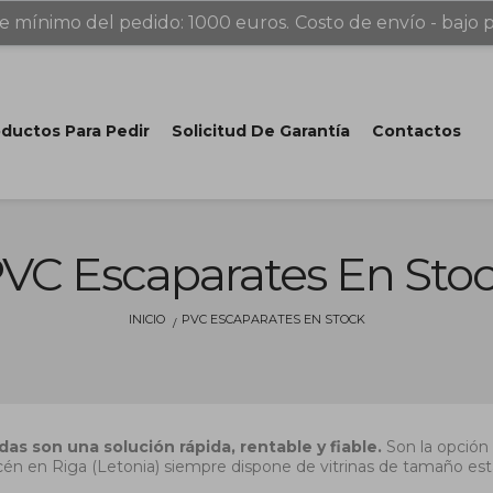
e mínimo del pedido: 1000 euros.
Costo de envío - bajo p
ductos Para Pedir
Solicitud De Garantía
Contactos
VC Escaparates En Sto
INICIO
PVC ESCAPARATES EN STOCK
das son una solución rápida, rentable y fiable.
Son la opción 
cén en Riga (Letonia) siempre dispone de vitrinas de tamaño está