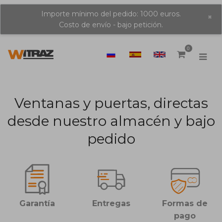
Importe mínimo del pedido: 1000 euros.
×
Costo de envío - bajo petición.
0
Ventanas y puertas, directas
desde nuestro almacén y bajo
pedido
Garantía
Entregas
Formas de
pago