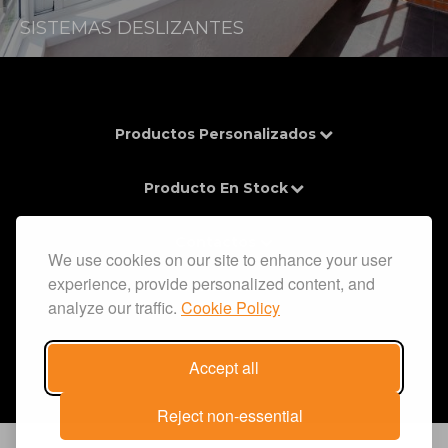
SISTEMAS DESLIZANTES
Productos Personalizados
Producto En Stock
Contactos
We use cookies on our site to enhance your user
experience, provide personalized content, and
Información
analyze our traffic.
Cookie Policy
Accept all
Reject non-essential