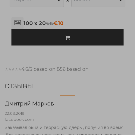
100 x 20
€10
€15
⭐⭐⭐⭐⭐
4.6
/5 based on
856
based on
ОТЗЫВЫ
Дмитрий Марков
22.03.2019.
facebook.com
Заказывал окна и террасную дверь , получил во время