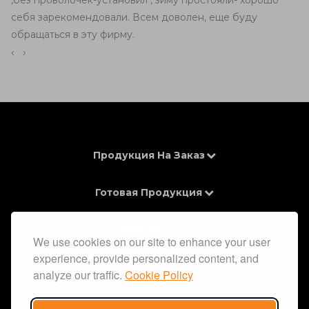
,без проволочек-установил , зиму простояли- хорошо
себя зарекомендовали. Всем доволен, еще буду
обращаться в эту фирму.
‹
›
Продукция На Заказ
Готовая Продукция
Контакты
We use cookies on our site to enhance your user
experience, provide personalized content, and
Информация
analyze our traffic.
Cookie Policy