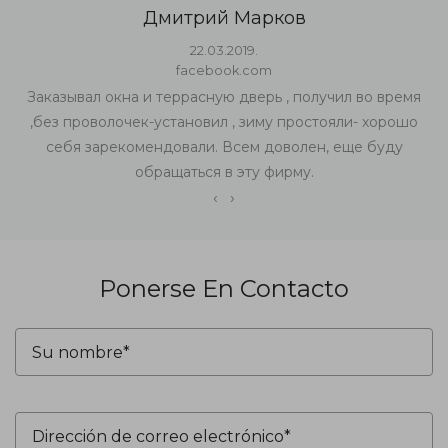
Дмитрий Марков
22.03.2019.
facebook.com
Заказывал окна и террасную дверь , получил во время
,без проволочек-установил , зиму простояли- хорошо
себя зарекомендовали. Всем доволен, еще буду
обращаться в эту фирму.
‹
›
Ponerse En Contacto