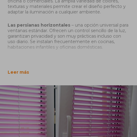
oficina o comerciales. La amplia variedad de colores,
texturas y materiales permite crear el diseño perfecto y
adaptar la iluminación a cualquier ambiente.
Las persianas horizontales
– una opción universal para
ventanas estándar. Ofrecen un control sencillo de la luz,
garantizan privacidad y son muy prácticas incluso con
uso diario. Se instalan frecuentemente en cocinas,
habitaciones infantiles y oficinas domésticas.
Las persianas verticales
– la mejor solución para
ventanas panorámicas y grandes superficies acristaladas.
Amplían visualmente el espacio y permiten regular la luz
Leer más
con precisión, creando una atmósfera agradable en
salones o oficinas modernas.
Los estores enrollables
– una alternativa
contemporánea a las cortinas tradicionales, ocupan poco
espacio y lucen ordenados en cualquier ventana. Los
tejidos con diferentes niveles de opacidad – desde
filtrado suave de la luz hasta blackout total – son ideales
para dormitorios, salones y oficinas donde se busca
privacidad y confort.