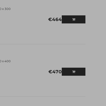
0 x 300
€
464
0 x 400
€
470