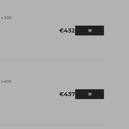
 x 300
€
432
 x 400
€
437