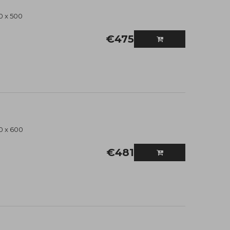
0 x 500
€
475
0 x 600
€
481