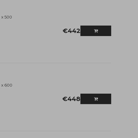
 x 500
€
442
 x 600
€
448