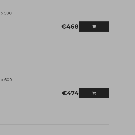
 x 500
€
468
 x 600
€
474