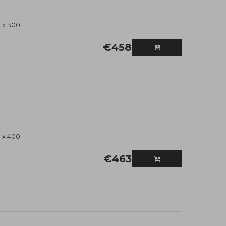
 x 300
€
458
 x 400
€
463