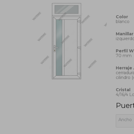
Color
blanco
Manillar
izquierdo
Perfil
W
70 mm
Herraje
cerradura
cilindro 
Cristal
4/16/4 L
Puert
Ancho