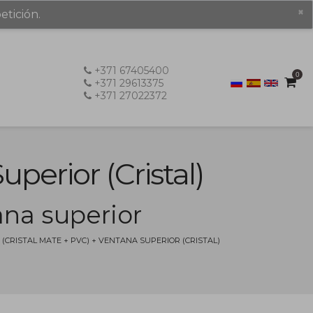
×
etición.
+371 67405400
0
+371 29613375
+371 27022372
perior (cristal)
na superior
CRISTAL MATE + PVC) + VENTANA SUPERIOR (CRISTAL)