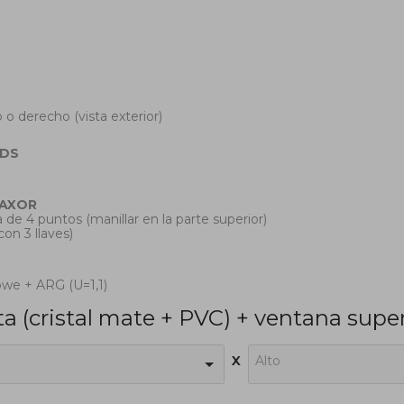
 o derecho (vista exterior)
DS
AXOR
 de 4 puntos (manillar en la parte superior)
(con 3 llaves)
owe + ARG (U=1,1)
a (cristal mate + PVC) + ventana superi
x
Alto