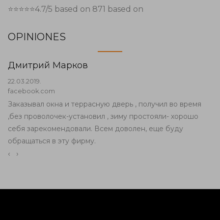
⭐⭐⭐⭐⭐
4.7
/5 based on
871
based on
OPINIONES
Дмитрий Марков
22.03.2019.
facebook.com
Заказывал окна и террасную дверь , получил во время
,без проволочек-установил , зиму простояли- хорошо
себя зарекомендовали. Всем доволен, еще буду
обращаться в эту фирму.
‹
›