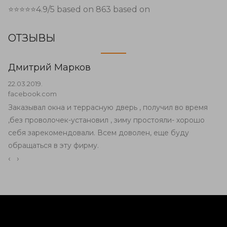
⭐⭐⭐⭐⭐
4.9
/5 based on
863
based on
ОТЗЫВЫ
Дмитрий Марков
22.03.2019.
facebook.com
Заказывал окна и террасную дверь , получил во время
,без проволочек-установил , зиму простояли- хорошо
себя зарекомендовали. Всем доволен, еще буду
обращаться в эту фирму.
‹
›