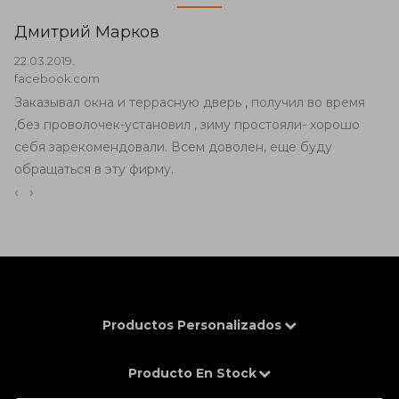
Дмитрий Марков
22.03.2019.
facebook.com
Заказывал окна и террасную дверь , получил во время
,без проволочек-установил , зиму простояли- хорошо
себя зарекомендовали. Всем доволен, еще буду
обращаться в эту фирму.
‹
›
Productos Personalizados
Producto En Stock