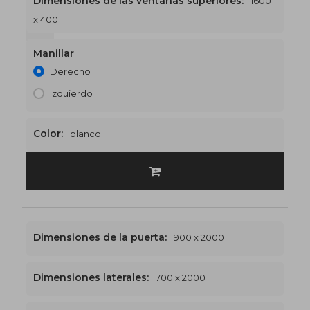
Dimensiones de las ventanas superiores:
1600
x 400
1600 x 2400
€559
Manillar
Derecho
Izquierdo
Color:
blanco
Dimensiones de la puerta:
900 x 2000
Dimensiones laterales:
700 x 2000