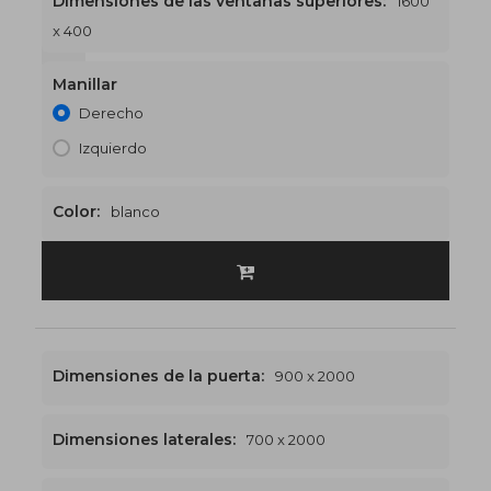
Dimensiones de las ventanas superiores:
1600
x 400
1600 x 2400
€559
Manillar
Derecho
Izquierdo
Color:
blanco
Dimensiones de la puerta:
900 x 2000
Dimensiones laterales:
700 x 2000