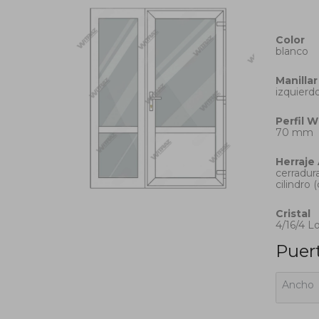
Color
blanco
Manillar
izquierdo
Perfil
W
70 mm
Herraje
cerradura
cilindro 
Cristal
4/16/4 L
Puert
Ancho