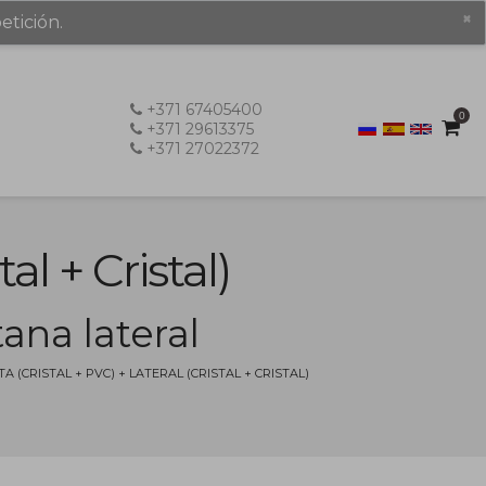
×
etición.
+371 67405400
0
+371 29613375
+371 27022372
al + Cristal)
ana lateral
(CRISTAL + PVC) + LATERAL (CRISTAL + CRISTAL)