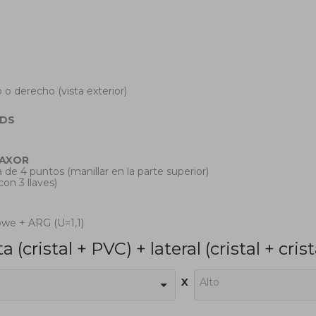
 o derecho (vista exterior)
DS
AXOR
 de 4 puntos (manillar en la parte superior)
(con 3 llaves)
owe + ARG (U=1,1)
a (cristal + PVC) + lateral (cristal + cris
x
Alto