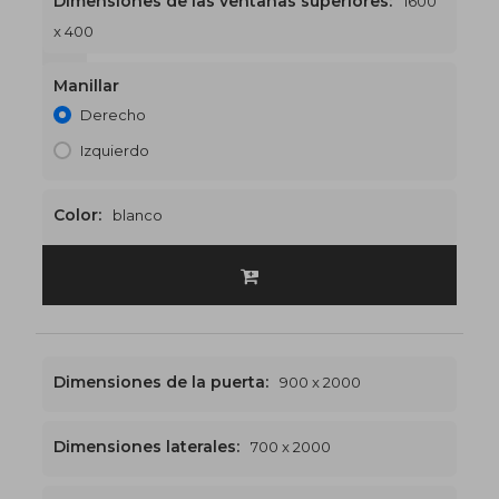
Dimensiones de las ventanas superiores:
1600
x 400
1600 x 2400
€559
Manillar
Derecho
Izquierdo
Color:
blanco
Dimensiones de la puerta:
900 x 2000
Dimensiones laterales:
700 x 2000