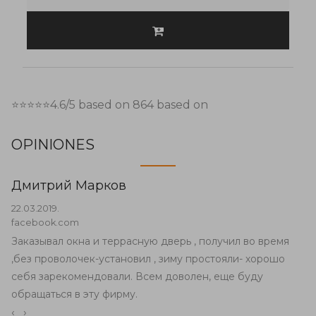
⭐⭐⭐⭐⭐
4.6
/5 based on
864
based on
OPINIONES
Дмитрий Марков
22.03.2019.
facebook.com
Заказывал окна и террасную дверь , получил во время
,без проволочек-установил , зиму простояли- хорошо
себя зарекомендовали. Всем доволен, еще буду
обращаться в эту фирму.
‹
›