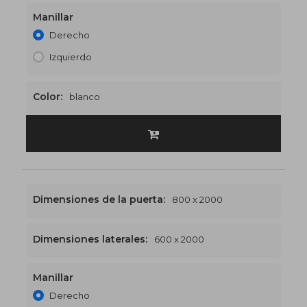
Manillar
1300 x 2000
€506
Derecho
Izquierdo
Color:
blanco
Dimensiones de la puerta:
800 x 2000
Dimensiones laterales:
600 x 2000
Manillar
1400 x 2000
€517
Derecho