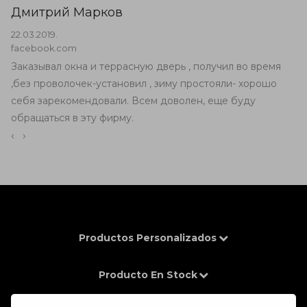
Дмитрий Марков
22.03.2019.
facebook.com
Заказывал окна и террасную дверь , получил во время
,без проволочек-установил , зиму простояли- хорошо
себя зарекомендовали. Всем доволен, еще буду
обращаться в эту фирму.
‹
›
Productos Personalizados
Producto En Stock