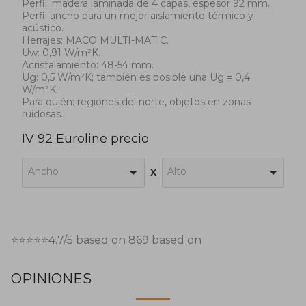
Perfil: madera laminada de 4 capas, espesor 92 mm.
Perfil ancho para un mejor aislamiento térmico y
acústico.
Herrajes: MACO MULTI-MATIC.
Uw: 0,91 W/m²K.
Acristalamiento: 48-54 mm.
Ug: 0,5 W/m²K; también es posible una Ug = 0,4
W/m²K.
Para quién: regiones del norte, objetos en zonas
ruidosas.
IV 92 Euroline precio
Ancho
Alto
x
⭐⭐⭐⭐⭐
4.7
/5 based on
869
based on
OPINIONES