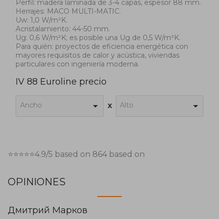
Perfil: madera laminada de 3-4 capas, espesor 88 mm.
Herrajes: MACO MULTI-MATIC.
Uw: 1,0 W/m²K.
Acristalamiento: 44-50 mm.
Ug: 0,6 W/m²K; es posible una Ug de 0,5 W/m²K.
Para quién: proyectos de eficiencia energética con
mayores requisitos de calor y acústica, viviendas
particulares con ingeniería moderna.
IV 88 Euroline precio
Ancho
Alto
x
⭐⭐⭐⭐⭐
4.9
/5 based on
864
based on
OPINIONES
Дмитрий Марков