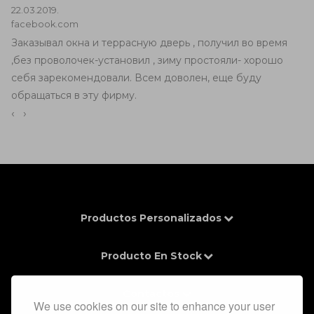
22.03.2019.
facebook.com
Заказывал окна и террасную дверь , получил во время
,без проволочек-установил , зиму простояли- хорошо
себя зарекомендовали. Всем доволен, еще буду
обращаться в эту фирму.
‹
›
Productos Personalizados
Producto En Stock
Contactos
We use cookies on our site to enhance your user