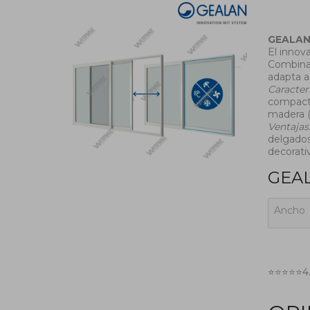
GEALA
El inno
Combina 
adapta a 
Caracterí
compacto
madera 
Ventajas
delgados
decorati
GEAL
Ancho
⭐⭐⭐⭐⭐
4