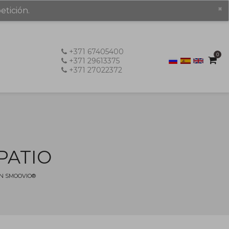
×
etición.
+371 67405400
0
+371 29613375
+371 27022372
PATIO
AN SMOOVIO®