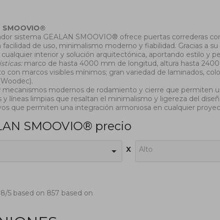
N SMOOVIO®
vador sistema GEALAN SMOOVIO® ofrece puertas correderas com
facilidad de uso, minimalismo moderno y fiabilidad. Gracias a s
cualquier interior y solución arquitectónica, aportando estilo y pe
sticas:
marco de hasta 4000 mm de longitud, altura hasta 2400
 con marcos visibles mínimos; gran variedad de laminados, colo
(Woodec).
:
mecanismos modernos de rodamiento y cierre que permiten un d
 y líneas limpias que resaltan el minimalismo y ligereza del dise
vos que permiten una integración armoniosa en cualquier proyec
AN SMOOVIO® precio
x
Alto
.8
/5 based on
857
based on