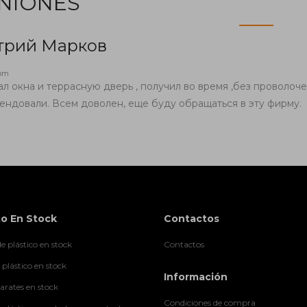
NIONES
трий Марков
com
ал окна и террасную дверь , получил во время ,без проволоче
ендовали. Всем доволен, еще буду обращаться в эту фирму.
o En Stock
Contactos
e plástico en stock
Contactos
 plástico en stock
Información
rates en stock
Condiciones de compra