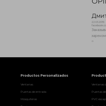
OPI
Дми
22.03.2019.
facebook.
бота! Рекомендую
Заказыв
зареком
‹
›
Productos Personalizados
Product
Ventanas
Ventanas d
Puertas de entrada
Puertas de
Mosquiteras
PVC escapa