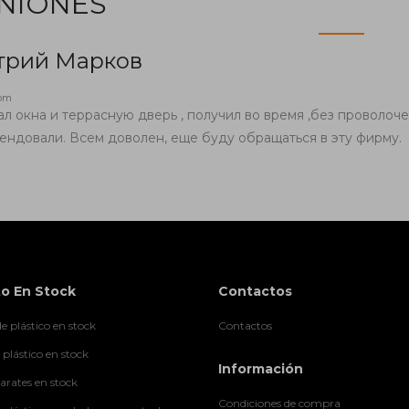
NIONES
трий Марков
com
ал окна и террасную дверь , получил во время ,без проволоче
ендовали. Всем доволен, еще буду обращаться в эту фирму.
o En Stock
Contactos
e plástico en stock
Contactos
 plástico en stock
Información
rates en stock
Condiciones de compra