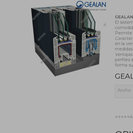
GEALAN 
El siste
comodida
Permite 
Caracter
en la ve
medidas 
Ventajas
perfiles
forma su
GEAL
Ancho
⭐⭐⭐⭐⭐
4