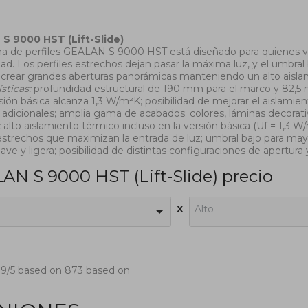
S 9000 HST (Lift-Slide)
ma de perfiles GEALAN S 9000 HST está diseñado para quienes valor
d. Los perfiles estrechos dejan pasar la máxima luz, y el umbral 
crear grandes aberturas panorámicas manteniendo un alto aisl
ísticas:
profundidad estructural de 190 mm para el marco y 82,5 mm
rsión básica alcanza 1,3 W/m²K; posibilidad de mejorar el aislami
adicionales; amplia gama de acabados: colores, láminas decorati
:
alto aislamiento térmico incluso en la versión básica (Uf = 1,3 W
 estrechos que maximizan la entrada de luz; umbral bajo para m
ave y ligera; posibilidad de distintas configuraciones de apertura
AN S 9000 HST (Lift-Slide) precio
x
Alto
.9
/5 based on
873
based on