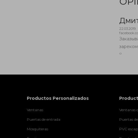
OPI
Дми
22.03.2019.
facebook.
бота! Рекомендую
Заказыв
зареком
‹
›
Productos Personalizados
Product
Ventanas
Ventanas d
Puertas de entrada
Puertas de
Mosquiteras
PVC escapa