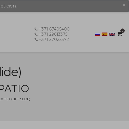
×
etición.
+371 67405400
0
+371 29613375
+371 27022372
ide)
PATIO
 HST (LIFT-SLIDE)