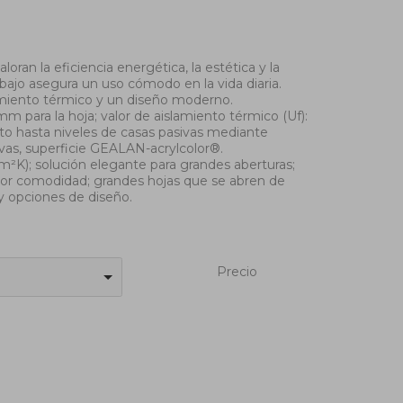
an la eficiencia energética, la estética y la
bajo asegura un uso cómodo en la vida diaria.
amiento térmico y un diseño moderno.
 para la hoja; valor de aislamiento térmico (Uf):
ento hasta niveles de casas pasivas mediante
vas, superficie GEALAN-acrylcolor®.
/m²K); solución elegante para grandes aberturas;
ayor comodidad; grandes hojas que se abren de
 y opciones de diseño.
Precio