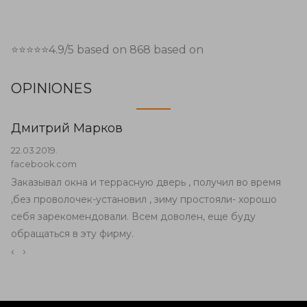
⭐⭐⭐⭐⭐
4.9
/5 based on
868
based on
OPINIONES
Дмитрий Марков
22.03.2019.
facebook.com
Заказывал окна и террасную дверь , получил во время
,без проволочек-установил , зиму простояли- хорошо
себя зарекомендовали. Всем доволен, еще буду
обращаться в эту фирму.
‹
›