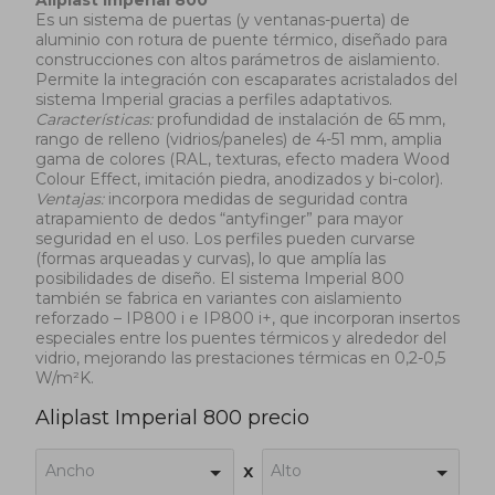
Aliplast Imperial 800
Es un sistema de puertas (y ventanas-puerta) de
aluminio con rotura de puente térmico, diseñado para
construcciones con altos parámetros de aislamiento.
Permite la integración con escaparates acristalados del
sistema Imperial gracias a perfiles adaptativos.
Características:
profundidad de instalación de 65 mm,
rango de relleno (vidrios/paneles) de 4-51 mm, amplia
gama de colores (RAL, texturas, efecto madera Wood
Colour Effect, imitación piedra, anodizados y bi-color).
Ventajas:
incorpora medidas de seguridad contra
atrapamiento de dedos “antyfinger” para mayor
seguridad en el uso. Los perfiles pueden curvarse
(formas arqueadas y curvas), lo que amplía las
posibilidades de diseño. El sistema Imperial 800
también se fabrica en variantes con aislamiento
reforzado – IP800 i e IP800 i+, que incorporan insertos
especiales entre los puentes térmicos y alrededor del
vidrio, mejorando las prestaciones térmicas en 0,2-0,5
W/m²K.
Aliplast Imperial 800 precio
Ancho
Alto
x