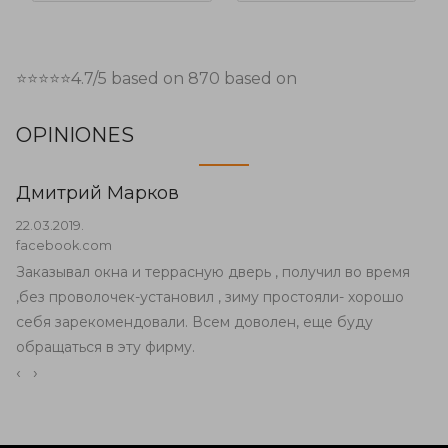
⭐⭐⭐⭐⭐
4.7
/5 based on
870
based on
OPINIONES
Дмитрий Марков
22.03.2019.
facebook.com
Заказывал окна и террасную дверь , получил во время
,без проволочек-установил , зиму простояли- хорошо
себя зарекомендовали. Всем доволен, еще буду
обращаться в эту фирму.
‹
›