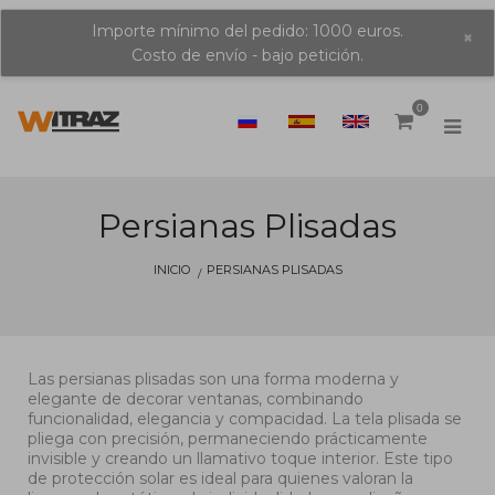
Importe mínimo del pedido: 1000 euros.
×
Costo de envío - bajo petición.
0
Persianas Plisadas
INICIO
PERSIANAS PLISADAS
Las persianas plisadas son una forma moderna y
elegante de decorar ventanas, combinando
funcionalidad, elegancia y compacidad. La tela plisada se
pliega con precisión, permaneciendo prácticamente
invisible y creando un llamativo toque interior. Este tipo
de protección solar es ideal para quienes valoran la