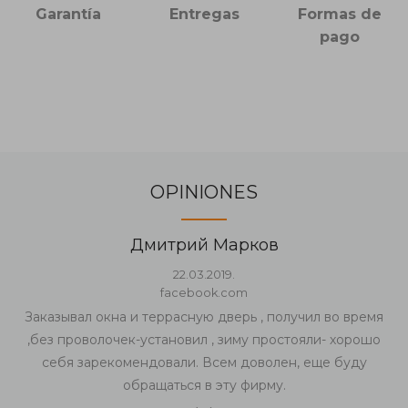
Garantía
Entregas
Formas de
pago
OPINIONES
Дмитрий Марков
22.03.2019.
facebook.com
Заказывал окна и террасную дверь , получил во время
,без проволочек-установил , зиму простояли- хорошо
себя зарекомендовали. Всем доволен, еще буду
обращаться в эту фирму.