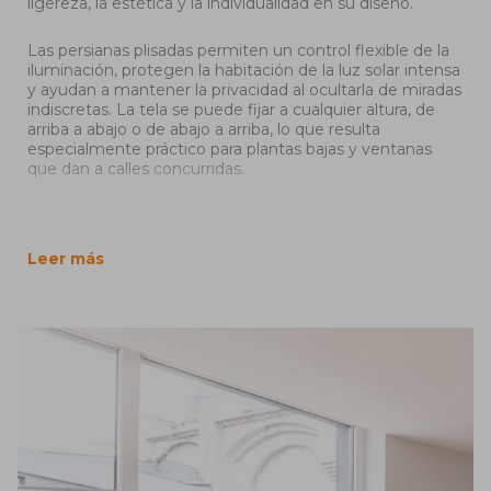
ligereza, la estética y la individualidad en su diseño.
Las persianas plisadas permiten un control flexible de la
iluminación, protegen la habitación de la luz solar intensa
y ayudan a mantener la privacidad al ocultarla de miradas
indiscretas. La tela se puede fijar a cualquier altura, de
arriba a abajo o de abajo a arriba, lo que resulta
especialmente práctico para plantas bajas y ventanas
que dan a calles concurridas.
Las persianas plisadas se adaptan fácilmente a una
variedad de estilos de interior: minimalista, escandinavo,
moderno, de alta tecnología y clásico. Aportan
Leer más
profundidad y textura al espacio, haciendo que las
ventanas parezcan más refinadas y ordenadas.
¿Dónde se utilizan con más frecuencia las
persianas plisadas?
- En espacios residenciales:
salones, dormitorios, cocinas,
habitaciones infantiles, áticos.
Crean un ambiente acogedor, no ocupan espacio, son
fáciles de limpiar y ofrecen una excelente protección
solar.
- En oficinas y cubículos:
reducen el deslumbramiento