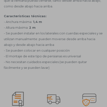
que la ventana pueda cerrarse, tanto desde arriba hacia abajo,
empresas.
como desde abajo hacia arriba.
Ofrecemos soluciones adaptadas a las necesidades
específicas de sus ventanas: las persianas plisadas son
Características técnicas:
ideales tanto para aberturas estándar como para formas
- Anchura máxima:
1,4 m
especiales, donde otras opciones de protección solar
- Altura máxima:
2 m
carecen de ligereza visual y calidad de ajuste.
- Se pueden instalar en los laterales con cuerdas especiales y se
Pedir persianas plisadas es fácil: contáctenos, indíquenos
utilizan manualmente: pueden moverse desde arriba hacia
sus dimensiones o solicite una consulta; le ofreceremos
abajo y desde abajo hacia arriba
la mejor solución para su interior.
- Se pueden colocar en cualquier posición
- El montaje de este tipo de persianas es universal
Persianas plisadas de WITRAZ SIA: comodidad, estética
- No necesitan cuidados especiales (se pueden quitar
y funcionalidad que hacen que su espacio sea elegante y
cómodo a diario. Renueve su interior con inteligencia:
fácilmente y se pueden lavar)
¡pida sus persianas plisadas hoy mismo!