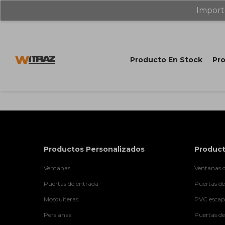
Import
Producto En Stock
Pro
Productos Personalizados
Product
Ventanas
Ventanas d
Puertas de entrada
Puertas de
Mosquiteras
PVC escapa
Persianas
Puertas de