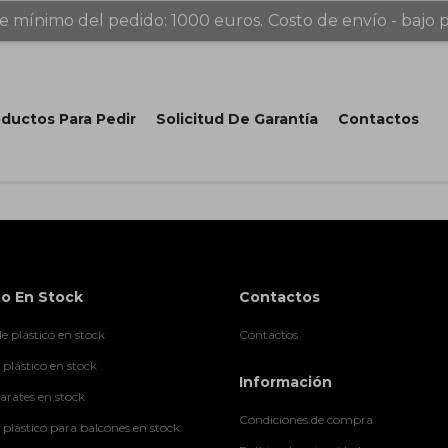
e mínimo del pedido: 1000 euros.
Costo de envío - bajo p
ductos Para Pedir
Solicitud De Garantía
Contactos
o En Stock
Contactos
e plástico en stock
Contactos
 plástico en stock
Información
rates en stock
Condiciones de compra
 plástico para balcones en stock