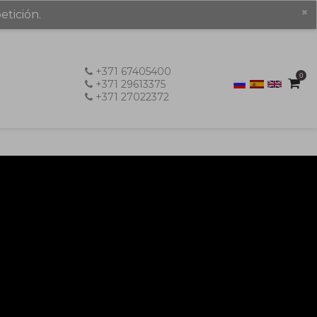
×
etición.
+371 67405400
0
+371 29613375
+371 27022372