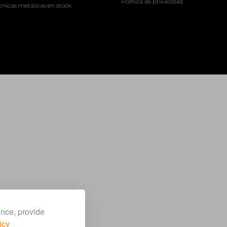
Política de privacidad
cnicas metálicas en stock
ence, provide
icy