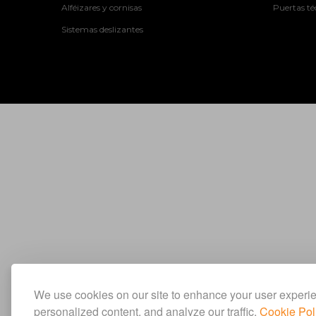
Alféizares y cornisas
Puertas té
Sistemas deslizantes
We use cookies on our site to enhance your user experi
personalized content, and analyze our traffic.
Cookie Pol