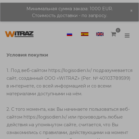
Минимальная сумма заказа: 1000 EUR.
×
Стоимость доставки - по запросу.
0
Условия покупки
1. Под веб-сайтом
https://logisodien.lv/
подразумевается
сайт, созданный ООО «WITRAZ» (Рег. № 40103789599)
в интернете, со всей информацией и со всеми
материалами доступными на нём.
2. С того момента, как Вы начинаете пользоваться веб-
сайтом
https://logisodien.lv/
или производить любые
действия на упомянутом сайте, считается, что Вы
ознакомились с правилами, действующими на момент