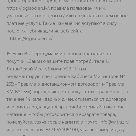
одностороннем порядке, менять контент веб-сайта
https://logisodien.lv/
, правила пользования им,
указанные на нём цены и / или создавать на нём новые
платные услуги. Такие изменения вступают в силу
после их публикации на веб-сайте
https://logisodien.lv/
.
15. Если Вы передумали и решили отказаться от
покупки, «Закон о защите прав потребителей»
Латвийской Республики («ЗЗПП») и
регламентирующие Правила Кабинета Министров №
255: «Правила о дистанционном договоре» («Правила
КМ № 255») определяют, что покупатель правомочен, в
течение 14 календарных дней, отказаться от договора
и вернуть продавцу товар, приобретённый в интернет-
магазине. Чтобы договориться о возврате товара,
пожалуйста, свяжитесь с нами по э-почте:
info@witraz.lv
или по телефону: +371 67405400, указав номер и дату