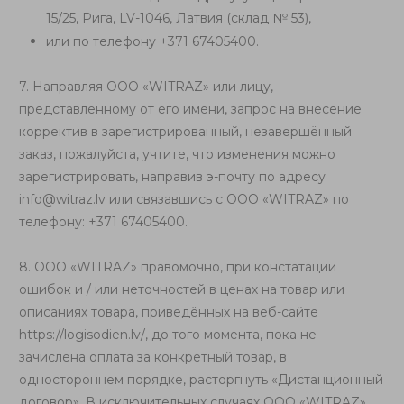
15/25, Рига,
LV-1046
,
Латвия
(склад № 53)
,
или по телефону +371 67405400.
7. Направляя ООО «WITRAZ» или лицу,
представленному от его имени, запрос на внесение
корректив в зарегистрированный, незавершённый
заказ, пожалуйста, учтите, что изменения можно
зарегистрировать, направив э-почту по адресу
info@witraz.lv
или связавшись с ООО «WITRAZ» по
телефону: +371 67405400.
8. ООО «WITRAZ» правомочно, при констатации
ошибок и / или неточностей в ценах на товар или
описаниях товара, приведённых на веб-сайте
https://logisodien.lv/
, до того момента, пока не
зачислена оплата за конкретный товар, в
одностороннем порядке, расторгнуть «Дистанционный
договор». В исключительных случаях ООО «WITRAZ»