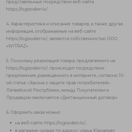
представленные посредством веб-сайта
https://logisodien.lv/
.
4. Характеристика и описание товаров, а также другая
информация, отображаемые на веб-сайте
https://logisodien.lv/
, являются собственностью ООО
«WITRAZ».
5. Поскольку реализация товара, предлагаемого на
https://logisodien.lv/
, происходит посредством
предложения, размещённого в интернете, согласно 10-
ой статье «Закона о защите прав потребителей»
Латвийской Республики, между Покупателем и
Продавцом заключается «Дистанционный договор».
6. Оформить заказ можно:
на веб-сайте
https://logisodien.lv/
,
в магазине-складе по адресу: улица Юркалнес