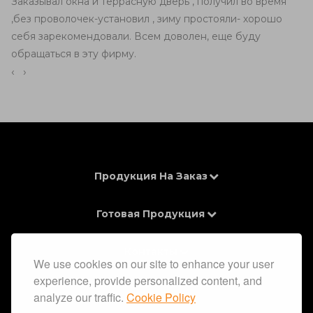
Заказывал окна и террасную дверь , получил во время
,без проволочек-установил , зиму простояли- хорошо
себя зарекомендовали. Всем доволен, еще буду
обращаться в эту фирму.
‹
›
Продукция На Заказ
Готовая Продукция
Контакты
We use cookies on our site to enhance your user
experience, provide personalized content, and
Информация
analyze our traffic.
Cookie Policy