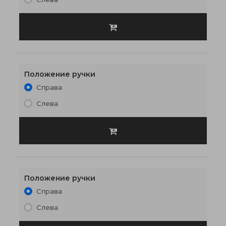
Положение ручки
Справа
700 x 2150
€230
Слева
Положение ручки
Справа
800 x 2000
€236
Слева