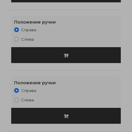
Положение ручки
Справа
900 x 2100
€258
Слева
Положение ручки
Справа
1000 x 2000
€269
Слева