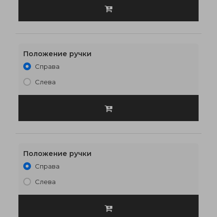
Положение ручки
Справа
800 x 2100
€243
Слева
Положение ручки
Справа
900 x 2000
€250
Слева