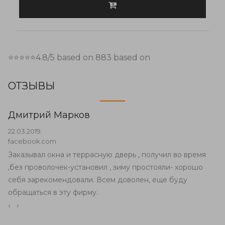
⭐⭐⭐⭐⭐
4.8
/5 based on
883
based on
ОТЗЫВЫ
Дмитрий Марков
22.03.2019.
facebook.com
Заказывал окна и террасную дверь , получил во время
,без проволочек-установил , зиму простояли- хорошо
себя зарекомендовали. Всем доволен, еще буду
обращаться в эту фирму.
‹
›