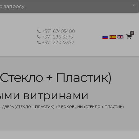
×
о запросу.
+371 67405400
0
+371 29613375
+371 27022372
(стекло + Пластик)
выми витринами
ДВЕРЬ (СТЕКЛО + ПЛАСТИК) + 2 БОКОВИНЫ (СТЕКЛО + ПЛАСТИК)