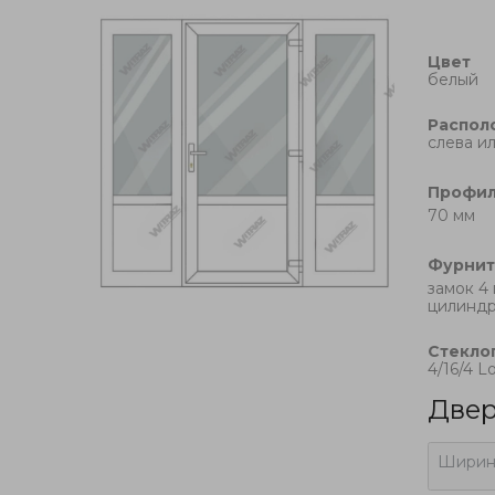
Цвет
белый
Распол
cлева и
Профи
70 мм
Фурни
замок 4 
цилиндр
Стекло
4/16/4 L
Двер
Ширин