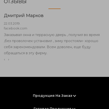
ОТЗЫВЫ
Дмитрий Марков
22.03.2019.
facebook.com
Заказывал окна и террасную дверь , получил во время
,без проволочек-установил , зиму простояли- хорошо
себя зарекомендовали. Всем доволен, еще буду
обращаться в эту фирму.
‹
›
Продукция На Заказ
Готовая Продукция