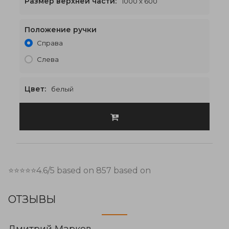
Размер верхней части:
1000 x 600
Положение ручки
1000 x 2700
€504
Справа
Слева
Цвет:
белый
⭐⭐⭐⭐⭐
4.6
/5 based on
857
based on
ОТЗЫВЫ