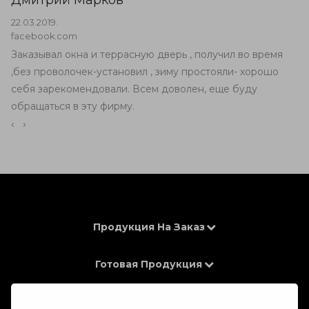
Дмитрий Марков
22.03.2019.
facebook.com
Заказывал окна и террасную дверь , получил во время
,без проволочек-установил , зиму простояли- хорошо
себя зарекомендовали. Всем доволен, еще буду
обращаться в эту фирму.
‹
›
Продукция На Заказ
Готовая Продукция
Контакты