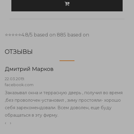
⭐⭐⭐⭐⭐
4.8
/5 based on
885
based on
ОТЗЫВЫ
Дмитрий Марков
22.03.2019.
facebook.com
Заказывал окна и террасную дверь , получил во время
,без проволочек-установил , зиму простояли- хорошо
себя зарекомендовали. Всем доволен, еще буду
обращаться в эту фирму.
‹
›