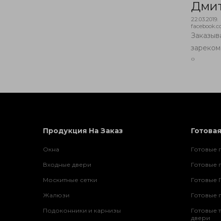
Дми
22.03.2019.
facebook.
бота! Рекомендую
Заказыв
зареком
‹
›
Продукция На Заказ
Готова
Окна
Готовые 
Входные двери
Готовые 
Москитные сетки
Готовые 
Жалюзи
Готовые 
Подоконники и карнизы
Готовые 
двери