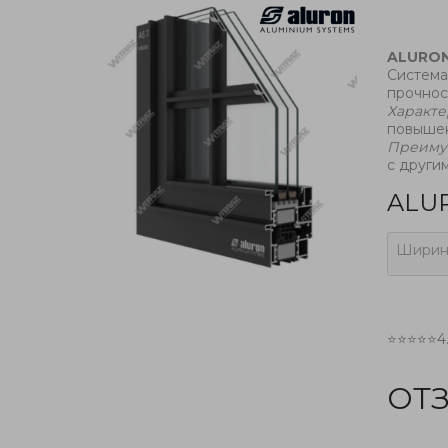
ALURO
Система
прочнос
Характе
повышен
Преиму
с други
ALUR
Ширин
⭐⭐⭐⭐⭐
4
ОТ