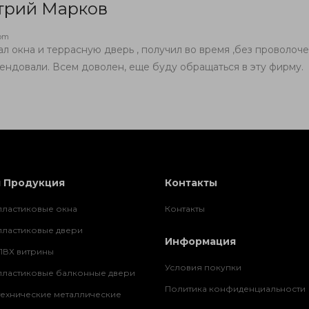
трий Марков
com
ал окна и террасную дверь , получил во время ,без проволоче
ендовали. Всем доволен, еще буду обращаться в эту фирму.
я Продукция
Контакты
пластиковые окна
Контакты
пластиковые двери
Информация
ПВХ витрины
Условия покупки
пластиковые балконные двери
Политика конфиденциальности
технические металлические