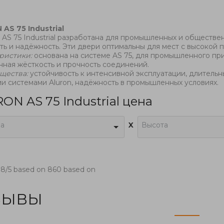
N
AS 75 Industrial
 AS 75 Industrial разработана для промышленных и обществе
ть и надёжность. Эти двери оптимальны для мест с высокой
ристики:
основана на системе AS 75, для промышленного пр
ная жёсткость и прочность соединений.
щества:
устойчивость к интенсивной эксплуатации, длитель
ми системами Aluron, надёжность в промышленных условиях.
ON AS 75 Industrial цена
x
а
Высота
.8
/5 based on
860
based on
ЗЫВЫ