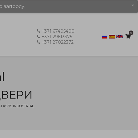
×
о запросу.
+371 67405400
0
+371 29613375
+371 27022372
l
ДВЕРИ
AS 75 INDUSTRIAL