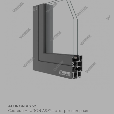
ALURON
AS
52
Система
ALURON
AS
52
– это трёхкамерная