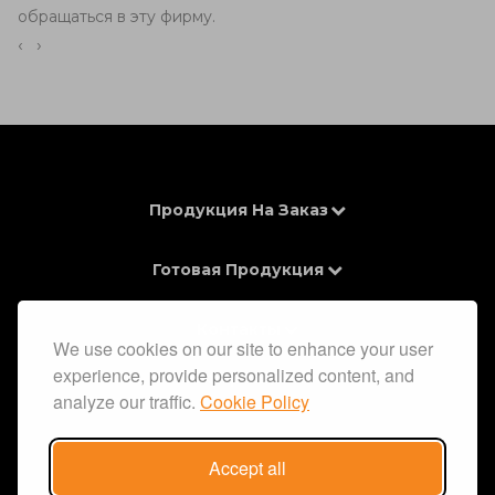
обращаться в эту фирму.
‹
›
Продукция На Заказ
Готовая Продукция
Контакты
We use cookies on our site to enhance your user
experience, provide personalized content, and
Информация
analyze our traffic.
Cookie Policy
Accept all