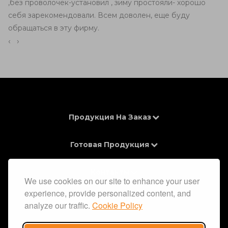
,без проволочек-установил , зиму простояли- хорошо
себя зарекомендовали. Всем доволен, еще буду
обращаться в эту фирму.
‹
›
Продукция На Заказ
Готовая Продукция
Контакты
We use cookies on our site to enhance your user
experience, provide personalized content, and
Информация
analyze our traffic.
Cookie Policy