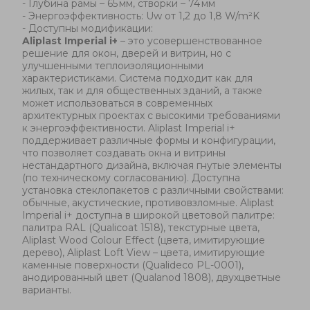
-
Глубина рамы – 65 мм, створки – 74 мм
-
Энергоэффективность: Uw от 1,2 до 1,8 W/m²K
-
Доступны модификации:
Aliplast
Imperial i+
– это усовершенствованное
решение для окон, дверей и витрин, но с
улучшенными теплоизоляционными
характеристиками. Система подходит как для
жилых, так и для общественных зданий, а также
может использоваться в современных
архитектурных проектах с высокими требованиями
к энергоэффективности.
Aliplast
Imperial i+
поддерживает различные формы и конфигурации,
что позволяет создавать окна и витрины
нестандартного дизайна, включая гнутые элементы
(по техническому согласованию
). Доступна
установка стеклопакетов с различными свойствами:
обычные, акустические, противовзломные. Aliplast
Imperial i+ доступна в широкой цветовой палитре:
палитра RAL (Qualicoat 1518), текстурные цвета,
Aliplast Wood Colour Effect (цвета, имитирующие
дерево), Aliplast Loft View – цвета, имитирующие
каменные поверхности (Qualideco PL-0001),
анодированный цвет (Qualanod 1808), двухцветные
варианты.