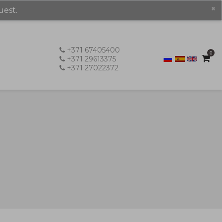
×
uest.
+371 67405400
0
+371 29613375
+371 27022372