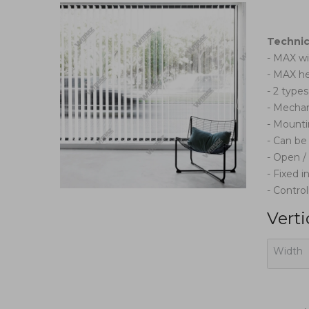
Technica
- MAX w
- MAX he
- 2 types
- Mechan
- Mountin
- Can be
- Open /
- Fixed i
- Control
Verti
Width