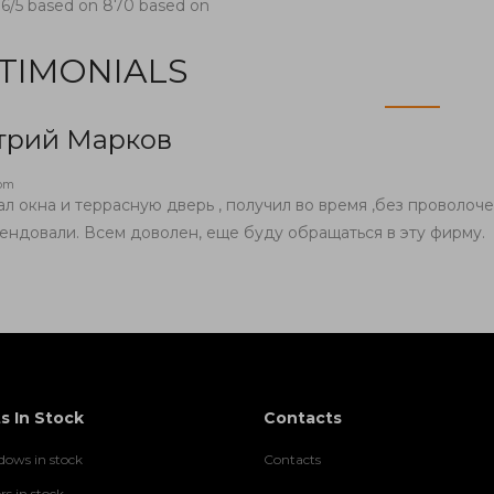
.6
/5 based on
870
based on
TIMONIALS
трий Марков
com
ал окна и террасную дверь , получил во время ,без проволоче
ендовали. Всем доволен, еще буду обращаться в эту фирму.
s In Stock
Contacts
ows in stock
Contacts
rs in stock