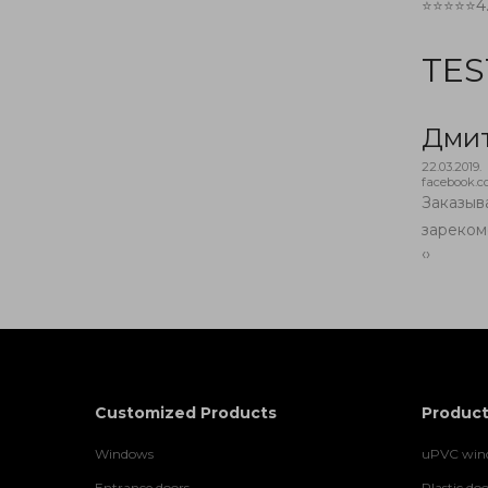
⭐⭐⭐⭐⭐
4
TES
Дми
22.03.2019.
facebook.
бота! Рекомендую
Заказыв
зареком
‹
›
Customized Products
Product
Windows
uPVC wind
Entrance doors
Plastic doo