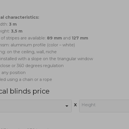
l characteristics:
idth:
3 m
ight:
3,5 m
 of stripes are available:
89 mm
and
127 mm
ism: aluminium profile (color – white)
g: on the ceiling, wall, niche
 installed with a slope on the triangular window
 close or 360 degrees regulation
n any position
led using a chain or a rope
cal blinds price
x
Height