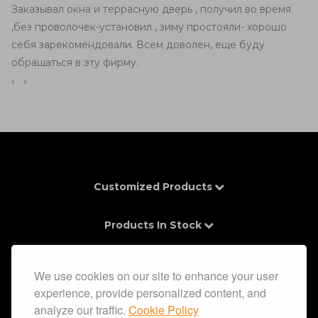
Заказывал окна и террасную дверь , получил во время
,без проволочек-установил , зиму простояли- хорошо
себя зарекомендовали. Всем доволен, еще буду
обращаться в эту фирму.
‹
›
Customized Products
Products In Stock
Contacts
We use cookies on our site to enhance your user
experience, provide personalized content, and
Information
analyze our traffic.
Cookie Policy